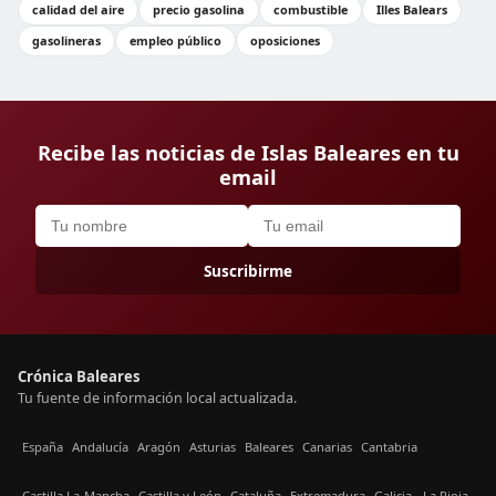
calidad del aire
precio gasolina
combustible
Illes Balears
gasolineras
empleo público
oposiciones
Recibe las noticias de Islas Baleares en tu
email
Suscribirme
Crónica Baleares
Tu fuente de información local actualizada.
España
Andalucía
Aragón
Asturias
Baleares
Canarias
Cantabria
Castilla La-Mancha
Castilla y León
Cataluña
Extremadura
Galicia
La Rioja