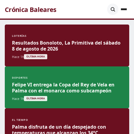
Crónica Baleares
LOTERÍAS
Resultados Bonoloto, La Primitiva del sábado
8 de agosto de 2026
Hace 1h
ÚLTIMA HORA
DEPORTES
Felipe VI entrega la Copa del Rey de Vela en
Palma con el monarca como subcampeón
Hace 1h
ÚLTIMA HORA
EL TIEMPO
Palma disfruta de un día despejado con
temperaturas que alcanzan los 34°C