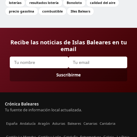
loterías
resultados lotería
Bonoloto
calidad del aire
precio gasolina
combustible
Illes Balears
Recibe las noticias de Islas Baleares en tu
email
Suscribirme
Crónica Baleares
Tu fuente de información local actualizada.
España
Andalucía
Aragón
Asturias
Baleares
Canarias
Cantabria
Castilla La-Mancha
Castilla y León
Cataluña
Extremadura
Galicia
La Rioja