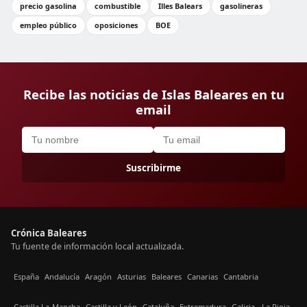
precio gasolina
combustible
Illes Balears
gasolineras
empleo público
oposiciones
BOE
Recibe las noticias de Islas Baleares en tu
email
Suscribirme
Crónica Baleares
Tu fuente de información local actualizada.
España
Andalucía
Aragón
Asturias
Baleares
Canarias
Cantabria
Castilla La-Mancha
Castilla y León
Cataluña
Extremadura
Galicia
La Rioja