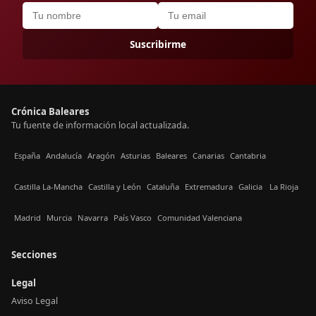
Suscribirme
Crónica Baleares
Tu fuente de información local actualizada.
España
Andalucía
Aragón
Asturias
Baleares
Canarias
Cantabria
Castilla La-Mancha
Castilla y León
Cataluña
Extremadura
Galicia
La Rioja
Madrid
Murcia
Navarra
País Vasco
Comunidad Valenciana
Secciones
Legal
Aviso Legal