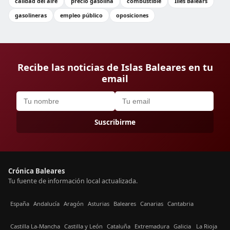
calidad del aire
precio gasolina
combustible
Illes Balears
gasolineras
empleo público
oposiciones
Recibe las noticias de Islas Baleares en tu
email
Suscribirme
Crónica Baleares
Tu fuente de información local actualizada.
España
Andalucía
Aragón
Asturias
Baleares
Canarias
Cantabria
Castilla La-Mancha
Castilla y León
Cataluña
Extremadura
Galicia
La Rioja