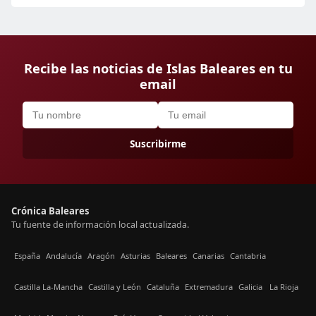
Recibe las noticias de Islas Baleares en tu
email
Suscribirme
Crónica Baleares
Tu fuente de información local actualizada.
España
Andalucía
Aragón
Asturias
Baleares
Canarias
Cantabria
Castilla La-Mancha
Castilla y León
Cataluña
Extremadura
Galicia
La Rioja