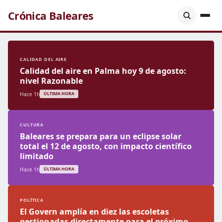
Crónica Baleares
CALIDAD DEL AIRE
Calidad del aire en Palma hoy 9 de agosto:
nivel Razonable
Hace 1h
ÚLTIMA HORA
CULTURA
Baleares se prepara para un eclipse solar
total el 12 de agosto, con impacto científico
limitado
Hace 1h
ÚLTIMA HORA
POLÍTICA
El Govern amplía en diez las escoletas
gestionadas directamente para el próximo