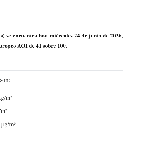
s) se encuentra hoy, miércoles 24 de junio de 2026,
 europeo AQI de
41
sobre 100.
son:
μg/m³
/m³
4 μg/m³