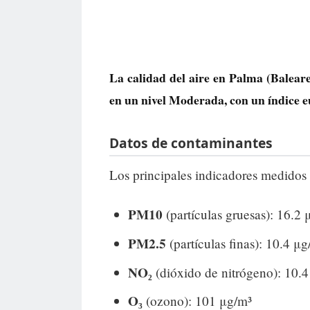
La calidad del aire en
Palma
(Baleare
en un nivel
Moderada
, con un índice
Datos de contaminantes
Los principales indicadores medidos 
PM10
(partículas gruesas): 16.2 
PM2.5
(partículas finas): 10.4 μg
NO₂
(dióxido de nitrógeno): 10.
O₃
(ozono): 101 μg/m³