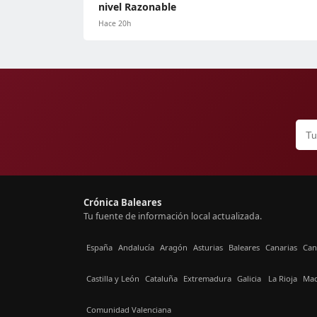
nivel Razonable
Hace 20h
Crónica Baleares
Tu fuente de información local actualizada.
España
Andalucía
Aragón
Asturias
Baleares
Canarias
Can
Castilla y León
Cataluña
Extremadura
Galicia
La Rioja
Mad
Comunidad Valenciana