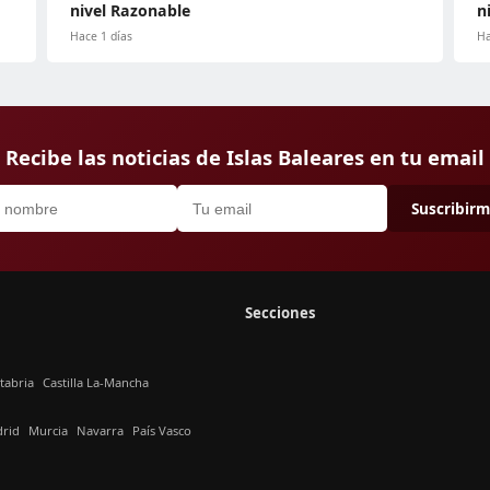
nivel Razonable
n
Hace 1 días
Ha
Recibe las noticias de Islas Baleares en tu email
Suscribir
Secciones
tabria
Castilla La-Mancha
rid
Murcia
Navarra
País Vasco