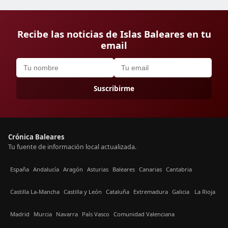
Recibe las noticias de Islas Baleares en tu
email
Suscribirme
Crónica Baleares
Tu fuente de información local actualizada.
España
Andalucía
Aragón
Asturias
Baleares
Canarias
Cantabria
Castilla La-Mancha
Castilla y León
Cataluña
Extremadura
Galicia
La Rioja
Madrid
Murcia
Navarra
País Vasco
Comunidad Valenciana