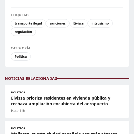
ETIQUETAS
transporte ilegal
sanciones
Eivissa
intrusismo
regulación
CATEGORÍA
Política
NOTICIAS RELACIONADAS
POLÍTICA
Eivissa prioriza residentes en vivienda pública y
rechaza ampliación encubierta del aeropuerto
Hace 11h
POLÍTICA
Mallorca, cuarta ciudad española con más atascos