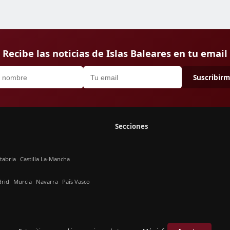
Recibe las noticias de Islas Baleares en tu email
Suscribir
Secciones
tabria
Castilla La-Mancha
rid
Murcia
Navarra
País Vasco