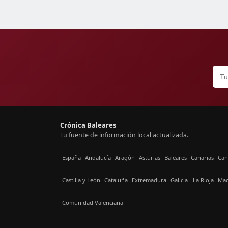
Crónica Baleares
Tu fuente de información local actualizada.
España
Andalucía
Aragón
Asturias
Baleares
Canarias
Can
Castilla y León
Cataluña
Extremadura
Galicia
La Rioja
Mad
Comunidad Valenciana