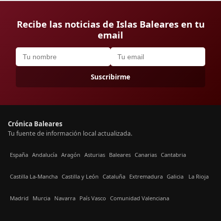
Recibe las noticias de Islas Baleares en tu
email
Suscribirme
Crónica Baleares
Tu fuente de información local actualizada.
España
Andalucía
Aragón
Asturias
Baleares
Canarias
Cantabria
Castilla La-Mancha
Castilla y León
Cataluña
Extremadura
Galicia
La Rioja
Madrid
Murcia
Navarra
País Vasco
Comunidad Valenciana