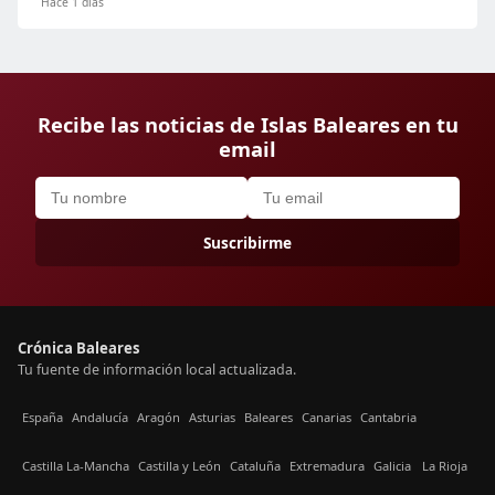
Hace 1 días
Recibe las noticias de Islas Baleares en tu
email
Suscribirme
Crónica Baleares
Tu fuente de información local actualizada.
España
Andalucía
Aragón
Asturias
Baleares
Canarias
Cantabria
Castilla La-Mancha
Castilla y León
Cataluña
Extremadura
Galicia
La Rioja