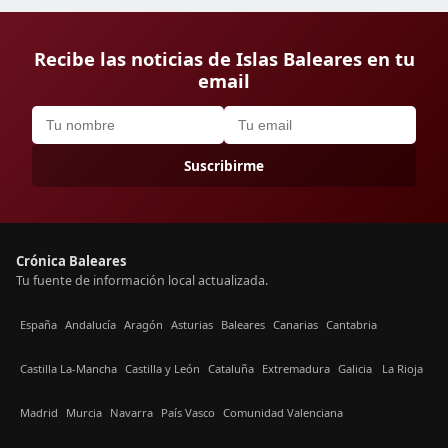
Recibe las noticias de Islas Baleares en tu
email
Suscribirme
Crónica Baleares
Tu fuente de información local actualizada.
España
Andalucía
Aragón
Asturias
Baleares
Canarias
Cantabria
Castilla La-Mancha
Castilla y León
Cataluña
Extremadura
Galicia
La Rioja
Madrid
Murcia
Navarra
País Vasco
Comunidad Valenciana