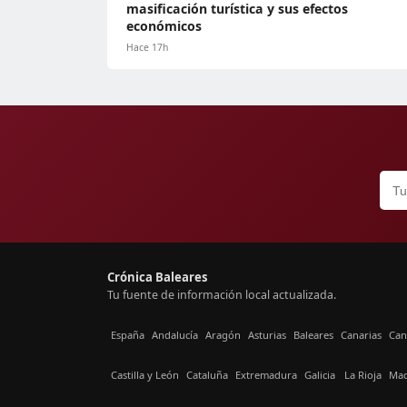
masificación turística y sus efectos
económicos
Hace 17h
Crónica Baleares
Tu fuente de información local actualizada.
España
Andalucía
Aragón
Asturias
Baleares
Canarias
Can
Castilla y León
Cataluña
Extremadura
Galicia
La Rioja
Mad