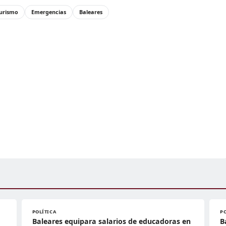
urismo
Emergencias
Baleares
POLÍTICA
P
Baleares equipara salarios de educadoras en
B