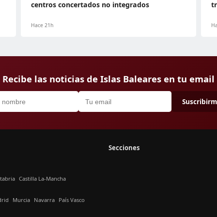
centros concertados no integrados
t
Hace 21h
Ha
Recibe las noticias de Islas Baleares en tu email
Suscribir
Secciones
tabria
Castilla La-Mancha
rid
Murcia
Navarra
País Vasco