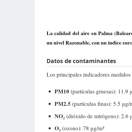
La calidad del aire en
Palma
(Baleare
un nivel
Razonable
, con un índice eu
Datos de contaminantes
Los principales indicadores medidos 
PM10
(partículas gruesas): 11.9 
PM2.5
(partículas finas): 5.5 μg/
NO₂
(dióxido de nitrógeno): 2.6 
O₃
(ozono): 78 μg/m³