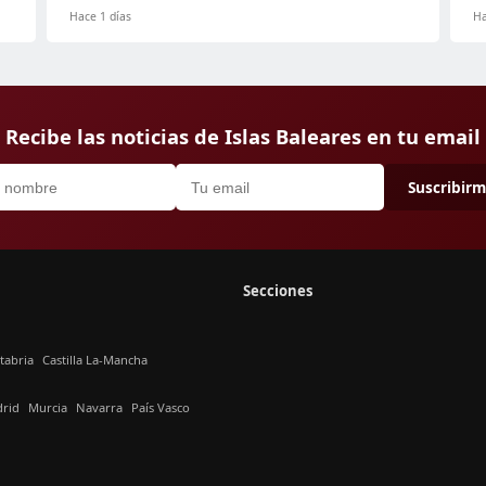
Hace 1 días
Ha
Recibe las noticias de Islas Baleares en tu email
Suscribir
Secciones
tabria
Castilla La-Mancha
rid
Murcia
Navarra
País Vasco