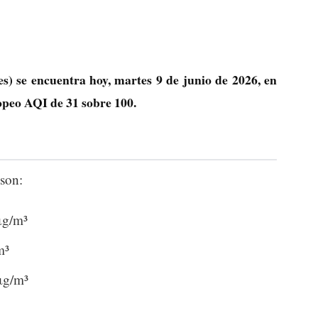
s) se encuentra hoy, martes 9 de junio de 2026, en
ropeo AQI de
31
sobre 100.
son:
μg/m³
m³
μg/m³