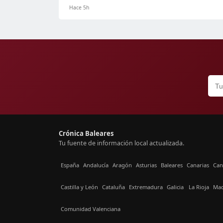
Hace 5h
Crónica Baleares
Tu fuente de información local actualizada.
España
Andalucía
Aragón
Asturias
Baleares
Canarias
Can
Castilla y León
Cataluña
Extremadura
Galicia
La Rioja
Mad
Comunidad Valenciana