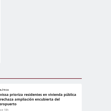
OLÍTICA
ivissa prioriza residentes en vivienda pública
 rechaza ampliación encubierta del
eropuerto
ce 18h