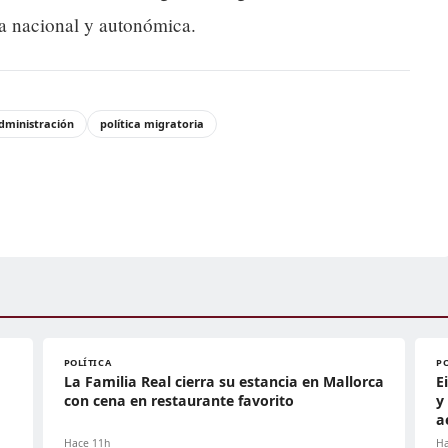
ica nacional y autonómica.
dministración
política migratoria
POLÍTICA
P
La Familia Real cierra su estancia en Mallorca
E
con cena en restaurante favorito
y
a
Hace 11h
Ha