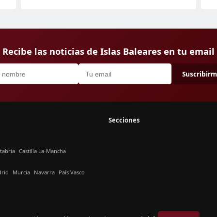
Recibe las noticias de Islas Baleares en tu email
Suscribir
Secciones
tabria
Castilla La-Mancha
rid
Murcia
Navarra
País Vasco