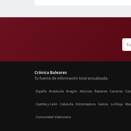
Crónica Baleares
Tu fuente de información local actualizada.
España
Andalucía
Aragón
Asturias
Baleares
Canarias
Can
Castilla y León
Cataluña
Extremadura
Galicia
La Rioja
Mad
Comunidad Valenciana