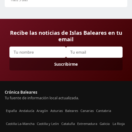
Recibe las noticias de Islas Baleares en tu
email
Suscribirme
Crónica Baleares
Tu fuente de información local actualizada.
España
Andalucía
Aragón
Asturias
Baleares
Canarias
Cantabria
Castilla La-Mancha
Castilla y León
Cataluña
Extremadura
Galicia
La Rioja