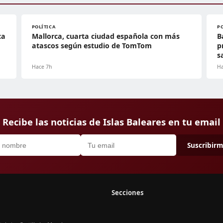
POLÍTICA
P
ca
Mallorca, cuarta ciudad española con más
B
atascos según estudio de TomTom
p
s
Hace 7h
Ha
Recibe las noticias de Islas Baleares en tu email
Suscribir
Secciones