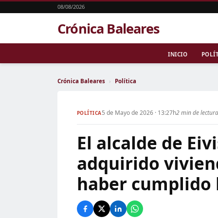
08/08/2026
Crónica Baleares
INICIO
POLÍ
Crónica Baleares
›
Política
5 de Mayo de 2026 · 13:27h
2 min de lectur
POLÍTICA
El alcalde de Eiv
adquirido vivien
haber cumplido l