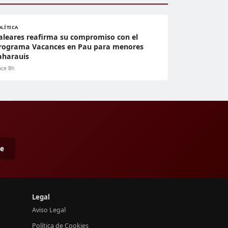
OLÍTICA
aleares reafirma su compromiso con el
rograma Vacances en Pau para menores
aharauis
ce 8h
me
Legal
Aviso Legal
Política de Cookies