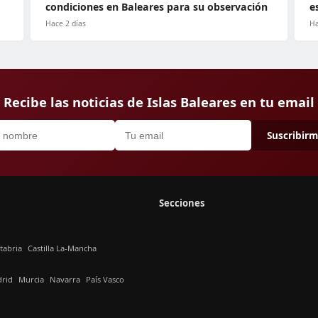
condiciones en Baleares para su observación
e
Hace 2 días
Ha
Recibe las noticias de Islas Baleares en tu email
Suscribir
Secciones
tabria
Castilla La-Mancha
rid
Murcia
Navarra
País Vasco