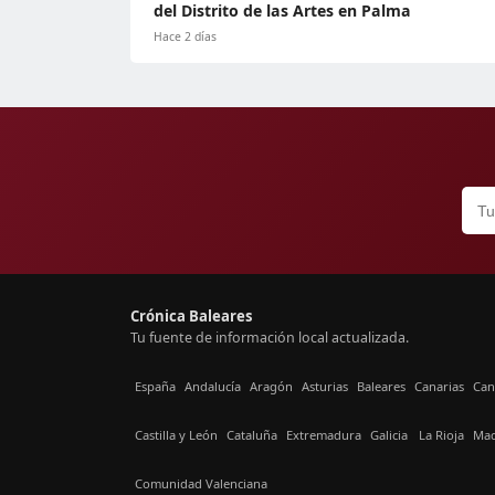
del Distrito de las Artes en Palma
Hace 2 días
Crónica Baleares
Tu fuente de información local actualizada.
España
Andalucía
Aragón
Asturias
Baleares
Canarias
Can
Castilla y León
Cataluña
Extremadura
Galicia
La Rioja
Mad
Comunidad Valenciana