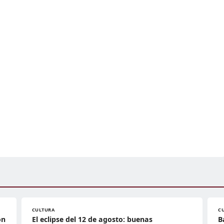
CULTURA
C
ón
El eclipse del 12 de agosto: buenas
B