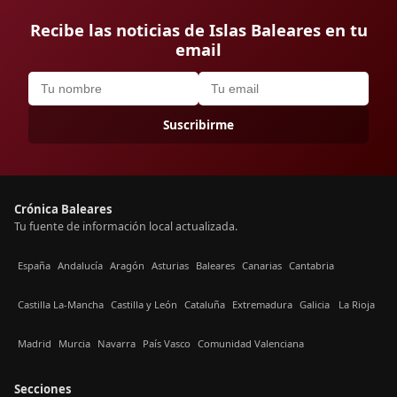
Recibe las noticias de Islas Baleares en tu
email
Suscribirme
Crónica Baleares
Tu fuente de información local actualizada.
España
Andalucía
Aragón
Asturias
Baleares
Canarias
Cantabria
Castilla La-Mancha
Castilla y León
Cataluña
Extremadura
Galicia
La Rioja
Madrid
Murcia
Navarra
País Vasco
Comunidad Valenciana
Secciones