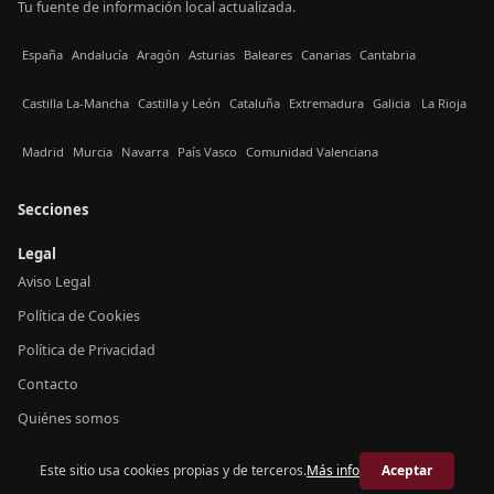
Tu fuente de información local actualizada.
España
Andalucía
Aragón
Asturias
Baleares
Canarias
Cantabria
Castilla La-Mancha
Castilla y León
Cataluña
Extremadura
Galicia
La Rioja
Madrid
Murcia
Navarra
País Vasco
Comunidad Valenciana
Secciones
Legal
Aviso Legal
Política de Cookies
Política de Privacidad
Contacto
Quiénes somos
Este sitio usa cookies propias y de terceros.
Más info
Aceptar
© 2026 Crónica Baleares