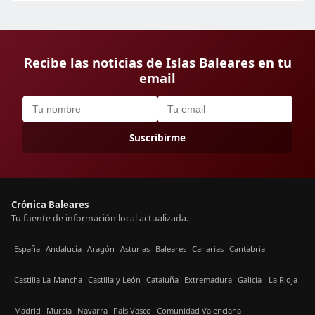
Recibe las noticias de Islas Baleares en tu
email
Suscribirme
Crónica Baleares
Tu fuente de información local actualizada.
España
Andalucía
Aragón
Asturias
Baleares
Canarias
Cantabria
Castilla La-Mancha
Castilla y León
Cataluña
Extremadura
Galicia
La Rioja
Madrid
Murcia
Navarra
País Vasco
Comunidad Valenciana