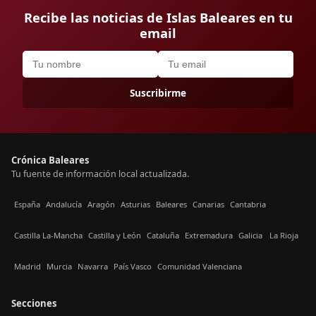
Recibe las noticias de Islas Baleares en tu
email
Suscribirme
Crónica Baleares
Tu fuente de información local actualizada.
España
Andalucía
Aragón
Asturias
Baleares
Canarias
Cantabria
Castilla La-Mancha
Castilla y León
Cataluña
Extremadura
Galicia
La Rioja
Madrid
Murcia
Navarra
País Vasco
Comunidad Valenciana
Secciones