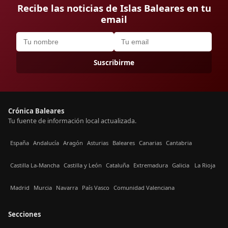
Recibe las noticias de Islas Baleares en tu
email
Suscribirme
Crónica Baleares
Tu fuente de información local actualizada.
España
Andalucía
Aragón
Asturias
Baleares
Canarias
Cantabria
Castilla La-Mancha
Castilla y León
Cataluña
Extremadura
Galicia
La Rioja
Madrid
Murcia
Navarra
País Vasco
Comunidad Valenciana
Secciones