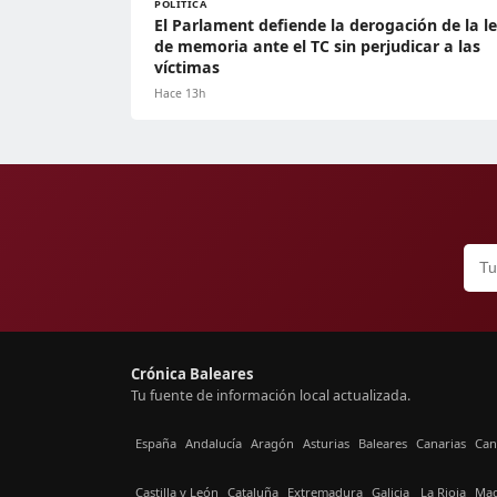
POLÍTICA
El Parlament defiende la derogación de la l
de memoria ante el TC sin perjudicar a las
víctimas
Hace 13h
Crónica Baleares
Tu fuente de información local actualizada.
España
Andalucía
Aragón
Asturias
Baleares
Canarias
Can
Castilla y León
Cataluña
Extremadura
Galicia
La Rioja
Mad