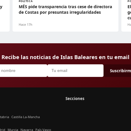
POLÍTICA
P
ey
MÉS pide transparencia tras cese de directora
E
de Costas por presuntas irregularidades
g
c
Hace 17h
Ha
Recibe las noticias de Islas Baleares en tu email
Suscribir
Secciones
tabria
Castilla La-Mancha
rid
Murcia
Navarra
País Vasco