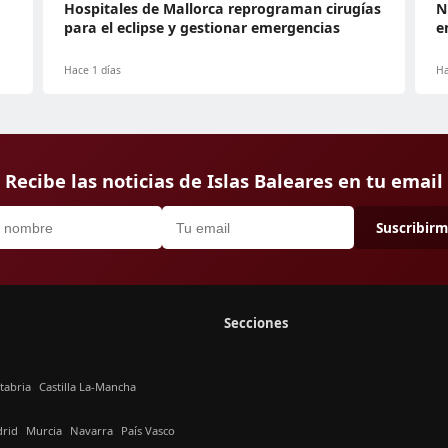
Hospitales de Mallorca reprograman cirugías
N
para el eclipse y gestionar emergencias
e
Hace 1 días
Ha
Recibe las noticias de Islas Baleares en tu email
Suscribir
Secciones
tabria
Castilla La-Mancha
rid
Murcia
Navarra
País Vasco