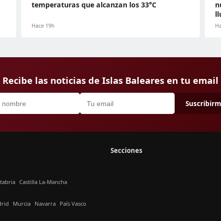
temperaturas que alcanzan los 33°C
n
l
Hace 19h
Ha
Recibe las noticias de Islas Baleares en tu email
Suscribir
Secciones
tabria
Castilla La-Mancha
rid
Murcia
Navarra
País Vasco