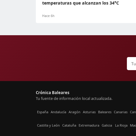
temperaturas que alcanzan los 34°C
Hace 6h
Crónica Baleares
Tu fuente de información local actualizada.
España
Andalucía
Aragón
Asturias
Baleares
Canarias
Can
Castilla y León
Cataluña
Extremadura
Galicia
La Rioja
Mad