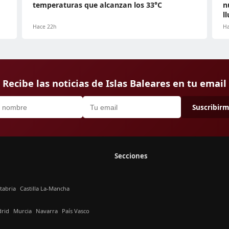
temperaturas que alcanzan los 33°C
n
l
Hace 22h
Ha
Recibe las noticias de Islas Baleares en tu email
Suscribir
Secciones
tabria
Castilla La-Mancha
rid
Murcia
Navarra
País Vasco