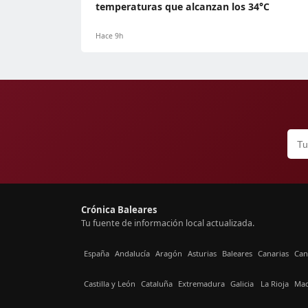
temperaturas que alcanzan los 34°C
Hace 9h
Crónica Baleares
Tu fuente de información local actualizada.
España
Andalucía
Aragón
Asturias
Baleares
Canarias
Can
Castilla y León
Cataluña
Extremadura
Galicia
La Rioja
Mad