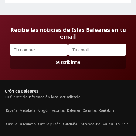
Recibe las noticias de Islas Baleares en tu
email
Suscribirme
Crónica Baleares
Tu fuente de información local actualizada.
España
Andalucía
Aragón
Asturias
Baleares
Canarias
Cantabria
Castilla La-Mancha
Castilla y León
Cataluña
Extremadura
Galicia
La Rioja