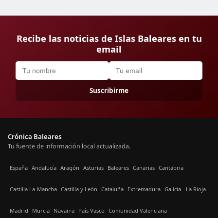
Recibe las noticias de Islas Baleares en tu
email
Suscribirme
Crónica Baleares
Tu fuente de información local actualizada.
España
Andalucía
Aragón
Asturias
Baleares
Canarias
Cantabria
Castilla La-Mancha
Castilla y León
Cataluña
Extremadura
Galicia
La Rioja
Madrid
Murcia
Navarra
País Vasco
Comunidad Valenciana