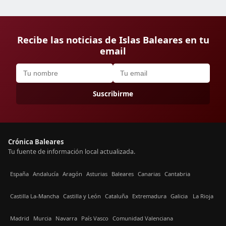
Recibe las noticias de Islas Baleares en tu
email
Suscribirme
Crónica Baleares
Tu fuente de información local actualizada.
España
Andalucía
Aragón
Asturias
Baleares
Canarias
Cantabria
Castilla La-Mancha
Castilla y León
Cataluña
Extremadura
Galicia
La Rioja
Madrid
Murcia
Navarra
País Vasco
Comunidad Valenciana