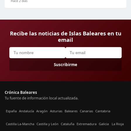
Hace 2 días
Recibe las noticias de Islas Baleares en tu
email
Suscribirme
Crónica Baleares
Tu fuente de información local actualizada.
España
Andalucía
Aragón
Asturias
Baleares
Canarias
Cantabria
Castilla La-Mancha
Castilla y León
Cataluña
Extremadura
Galicia
La Rioja