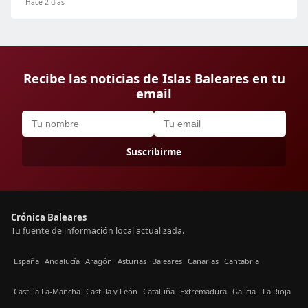
Hace 2 días
Recibe las noticias de Islas Baleares en tu
email
Suscribirme
Crónica Baleares
Tu fuente de información local actualizada.
España
Andalucía
Aragón
Asturias
Baleares
Canarias
Cantabria
Castilla La-Mancha
Castilla y León
Cataluña
Extremadura
Galicia
La Rioja