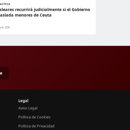
OLÍTICA
aleares recurrirá judicialmente si el Gobierno
raslada menores de Ceuta
ce 20h
me
Legal
Aviso Legal
Política de Cookies
Política de Privacidad