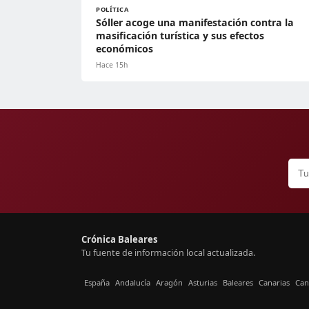
POLÍTICA
Sóller acoge una manifestación contra la
masificación turística y sus efectos
económicos
Hace 15h
Crónica Baleares
Tu fuente de información local actualizada.
España
Andalucía
Aragón
Asturias
Baleares
Canarias
Can