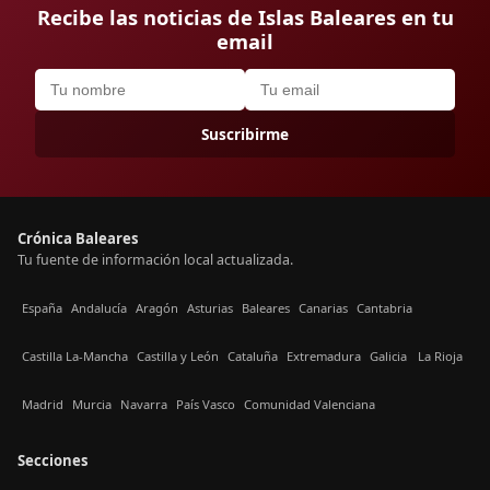
Recibe las noticias de Islas Baleares en tu
email
Suscribirme
Crónica Baleares
Tu fuente de información local actualizada.
España
Andalucía
Aragón
Asturias
Baleares
Canarias
Cantabria
Castilla La-Mancha
Castilla y León
Cataluña
Extremadura
Galicia
La Rioja
Madrid
Murcia
Navarra
País Vasco
Comunidad Valenciana
Secciones