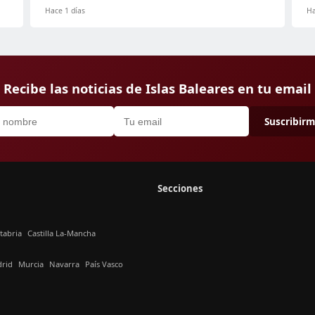
Hace 1 días
Ha
Recibe las noticias de Islas Baleares en tu email
Suscribir
Secciones
tabria
Castilla La-Mancha
rid
Murcia
Navarra
País Vasco