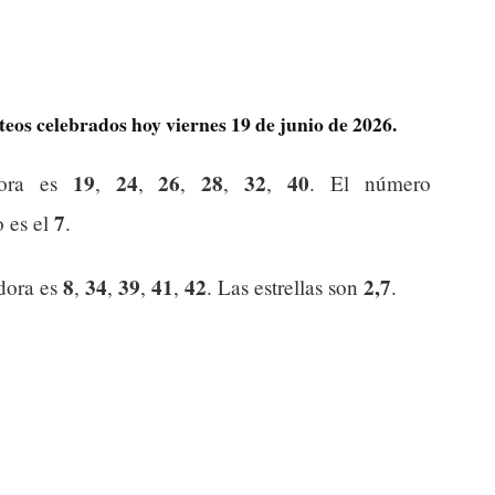
rteos celebrados hoy viernes 19 de junio de 2026.
19
24
26
28
32
40
dora es
,
,
,
,
,
. El número
7
o es el
.
8
34
39
41
42
2,7
dora es
,
,
,
,
. Las estrellas son
.