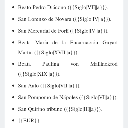
Beato Pedro Diácono ({{Siglo|VII||a}}).
San Lorenzo de Novara ({{Siglo|IV||a}}).
San Mercurial de Forlí ({{Siglo|IV||a}}).
Beata María de la Encarnación Guyart
Martin ({{Siglo|XVII||a}}).
Beata Paulina von Mallinckrod
({{Siglo|XIX||a}}).
San Aulo ({{Siglo|VII||a}}).
San Pomponio de Nápoles ({{Siglo|VI||a}}).
San Quirino tribuno ({{Siglo|III||a}}).
{{EUR}}: