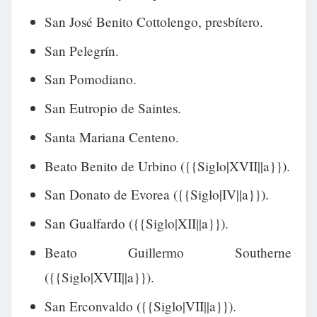
San José Benito Cottolengo, presbítero.
San Pelegrín.
San Pomodiano.
San Eutropio de Saintes.
Santa Mariana Centeno.
Beato Benito de Urbino ({{Siglo|XVII||a}}).
San Donato de Evorea ({{Siglo|IV||a}}).
San Gualfardo ({{Siglo|XII||a}}).
Beato Guillermo Southerne
({{Siglo|XVII||a}}).
San Erconvaldo ({{Siglo|VII||a}}).