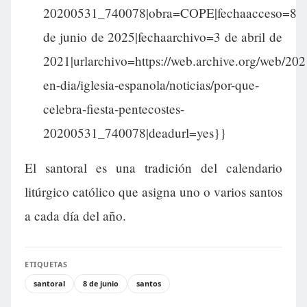
20200531_740078|obra=COPE|fechaacceso=8
de junio de 2025|fechaarchivo=3 de abril de
2021|urlarchivo=https://web.archive.org/web/20
en-dia/iglesia-espanola/noticias/por-que-
celebra-fiesta-pentecostes-
20200531_740078|deadurl=yes}}
El santoral es una tradición del calendario
litúrgico católico que asigna uno o varios santos
a cada día del año.
ETIQUETAS
santoral
8 de junio
santos