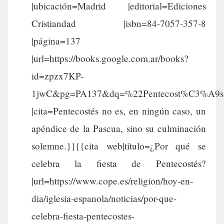
|ubicación=Madrid |editorial=Ediciones
Cristiandad |isbn=84-7057-357-8
|página=137
|url=https://books.google.com.ar/books?
id=zpzx7KP-
1jwC&pg=PA137&dq=%22Pentecost%C3%A9s
|cita=Pentecostés no es, en ningún caso, un
apéndice de la Pascua, sino su culminación
solemne.}}{{cita web|título=¿Por qué se
celebra la fiesta de Pentecostés?
|url=https://www.cope.es/religion/hoy-en-
dia/iglesia-espanola/noticias/por-que-
celebra-fiesta-pentecostes-