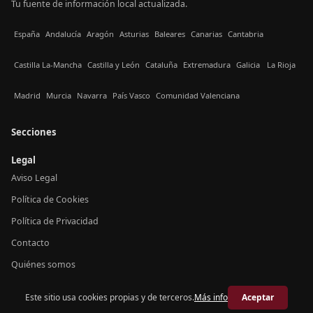
Tu fuente de información local actualizada.
España
Andalucía
Aragón
Asturias
Baleares
Canarias
Cantabria
Castilla La-Mancha
Castilla y León
Cataluña
Extremadura
Galicia
La Rioja
Madrid
Murcia
Navarra
País Vasco
Comunidad Valenciana
Secciones
Legal
Aviso Legal
Política de Cookies
Política de Privacidad
Contacto
Quiénes somos
Este sitio usa cookies propias y de terceros.
Más info
Aceptar
© 2026 Crónica Baleares