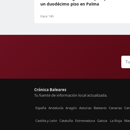
un duodécimo piso en Palma
Hace 14h
Crónica Baleares
Tu fuente de información local actualizada.
España
Andalucía
Aragón
Asturias
Baleares
Canarias
Can
Castilla y León
Cataluña
Extremadura
Galicia
La Rioja
Mad