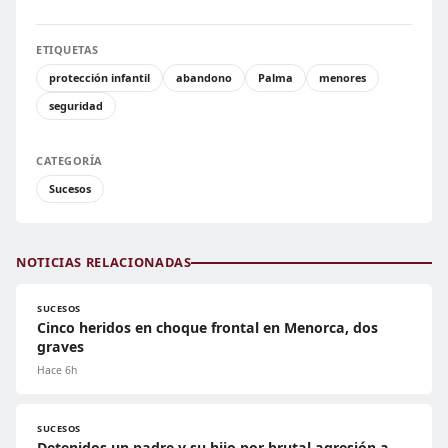
ETIQUETAS
protección infantil
abandono
Palma
menores
seguridad
CATEGORÍA
Sucesos
NOTICIAS RELACIONADAS
SUCESOS
Cinco heridos en choque frontal en Menorca, dos
graves
Hace 6h
SUCESOS
Detenidos un padre y su hijo por brutal agresión a