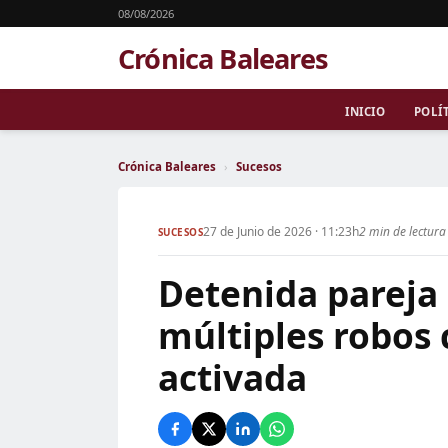
08/08/2026
Crónica Baleares
INICIO
POLÍ
Crónica Baleares
›
Sucesos
27 de Junio de 2026 · 11:23h
2 min de lectura
SUCESOS
Detenida pareja
múltiples robos 
activada