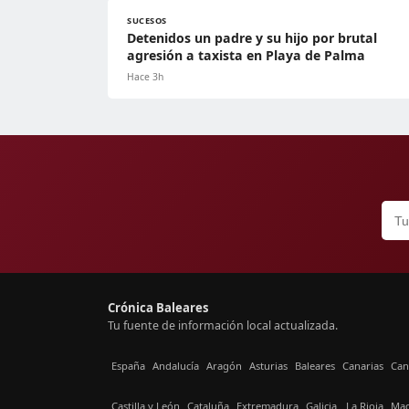
SUCESOS
Detenidos un padre y su hijo por brutal
agresión a taxista en Playa de Palma
Hace 3h
Crónica Baleares
Tu fuente de información local actualizada.
España
Andalucía
Aragón
Asturias
Baleares
Canarias
Can
Castilla y León
Cataluña
Extremadura
Galicia
La Rioja
Mad