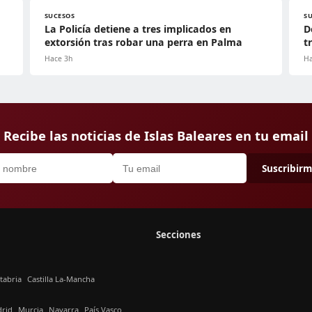
SUCESOS
S
La Policía detiene a tres implicados en
D
extorsión tras robar una perra en Palma
t
Hace 3h
Ha
Recibe las noticias de Islas Baleares en tu email
Suscribir
Secciones
tabria
Castilla La-Mancha
rid
Murcia
Navarra
País Vasco