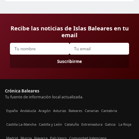
Recibe las noticias de Islas Baleares en tu
email
Suscribirme
Crónica Baleares
Tu fuente de información local actualizada.
España
Andalucía
Aragón
Asturias
Baleares
Canarias
Cantabria
Castilla La-Mancha
Castilla y León
Cataluña
Extremadura
Galicia
La Rioja
Madrid
Murcia
Navarra
País Vasco
Comunidad Valenciana