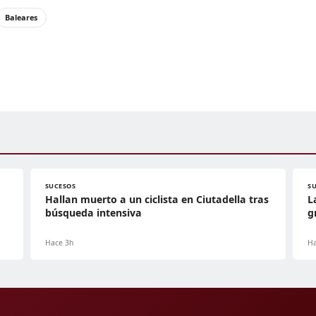
Baleares
SUCESOS
S
Hallan muerto a un ciclista en Ciutadella tras
L
búsqueda intensiva
g
Hace 3h
Ha