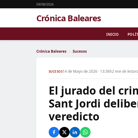
09/08/2026
Crónica Baleares
INICIO
POLÍ
Crónica Baleares
›
Sucesos
14 de Mayo de 2026 · 13:36h
2 min de lectur
SUCESOS
El jurado del cr
Sant Jordi delibe
veredicto