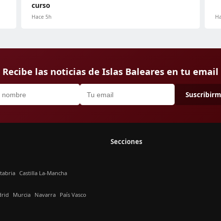
curso
Hace 5h
Ha
Recibe las noticias de Islas Baleares en tu email
Suscribir
Secciones
tabria
Castilla La-Mancha
rid
Murcia
Navarra
País Vasco