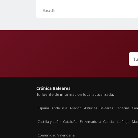
Hace 2h
Crónica Baleares
Tu fuente de información local actualizada.
España
Andalucía
Aragón
Asturias
Baleares
Canarias
Can
Castilla y León
Cataluña
Extremadura
Galicia
La Rioja
Mad
Comunidad Valenciana