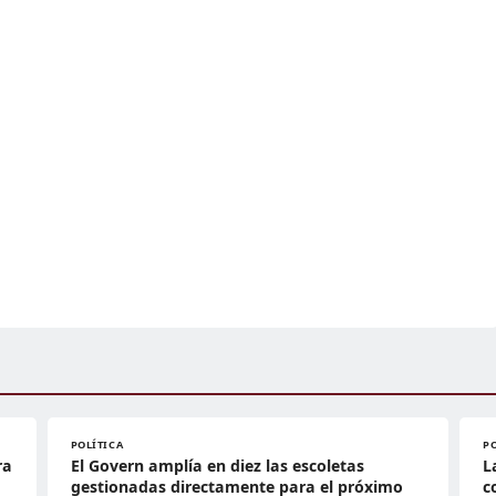
POLÍTICA
P
ra
El Govern amplía en diez las escoletas
L
gestionadas directamente para el próximo
c