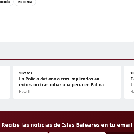
policía
Mallorca
SUCESOS
S
La Policía detiene a tres implicados en
D
extorsión tras robar una perra en Palma
t
Hace 5h
Ha
Recibe las noticias de Islas Baleares en tu email