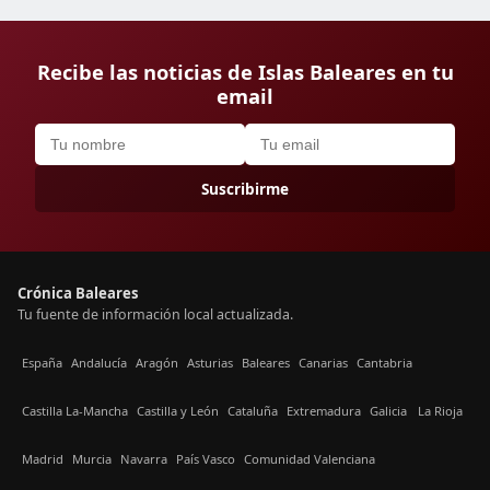
Recibe las noticias de Islas Baleares en tu
email
Suscribirme
Crónica Baleares
Tu fuente de información local actualizada.
España
Andalucía
Aragón
Asturias
Baleares
Canarias
Cantabria
Castilla La-Mancha
Castilla y León
Cataluña
Extremadura
Galicia
La Rioja
Madrid
Murcia
Navarra
País Vasco
Comunidad Valenciana