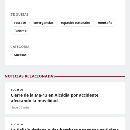
ETIQUETAS
rescate
emergencias
espacios naturales
montaña
Turismo
CATEGORÍA
Sucesos
NOTICIAS RELACIONADAS
SUCESOS
Cierre de la Ma-13 en Alcúdia por accidente,
afectando la movilidad
Hace 33 min
SUCESOS
La Policía detiene a dos hombres por robos en Palma,