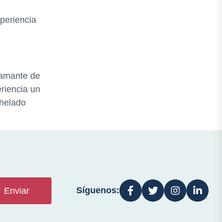
xperiencia
 amante de
eriencia un
 helado
Síguenos:
Enviar